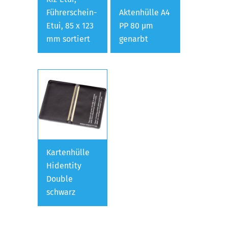
Führerschein-
Aktenhülle A4
Etui, 85 x 123
PP 80 µm
mm sortiert
genarbt
Kartenhülle
Hidentity
Double
schwarz