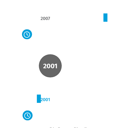
2007
Umbennung von Donau-
Design GmbH auf Biella
Austria GmbH
2001
2001
Übernahme durch Biella-
Neher AG