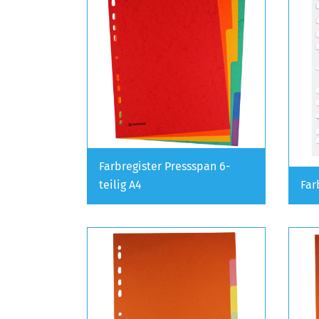
Farbregister Pressspan 6-
teilig A4
Far