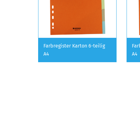
Farbregister Karton 6-teilig
Far
A4
A4