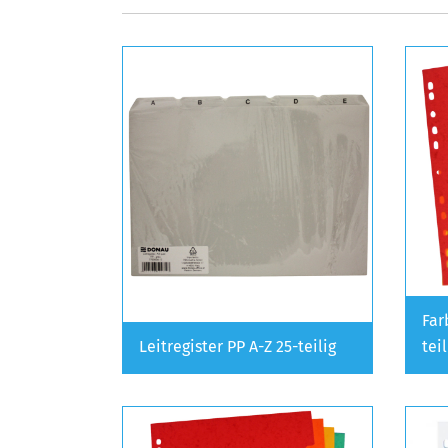
Far
Leitregister PP A-Z 25-teilig
tei