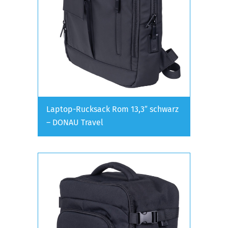
Laptop-Rucksack Rom 13,3″ schwarz
– DONAU Travel