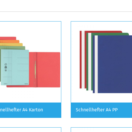
nellhefter A4 Karton
Schnellhefter A4 PP