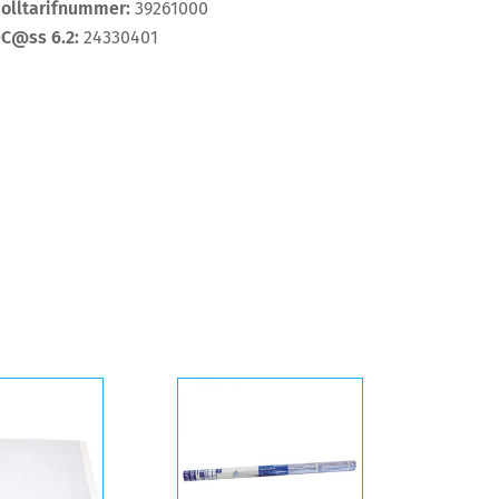
Zolltarifnummer:
39261000
eC@ss 6.2:
24330401