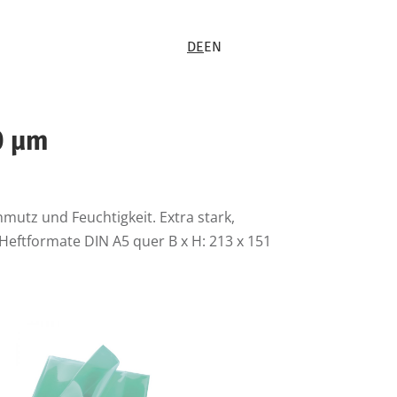
DE
EN
0 µm
utz und Feuchtigkeit. Extra stark,
 Heftformate DIN A5 quer B x H: 213 x 151