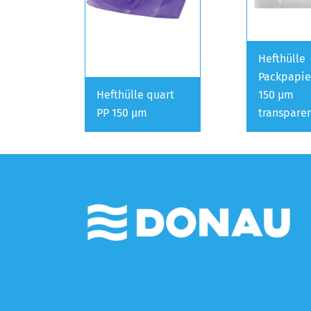
Hefthülle
Packpapie
Hefthülle quart
150 µm
PP 150 µm
transpare