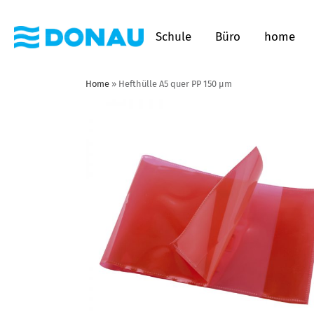
Schule
Büro
home
Home
»
Hefthülle A5 quer PP 150 µm