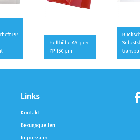
rheft PP
Buchsch
Hefthülle A5 quer
Selbstk
nt
PP 150 µm
transpa
Links
Kontakt
Bezugsquellen
Impressum