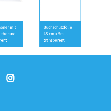
oner mit
Buchschutzfolie
leberand
45 cm x 5m
rent
transparent