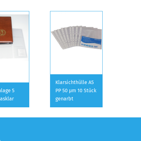
Klarsichthülle A5
lage 5
PP 50 µm 10 Stück
lasklar
genarbt