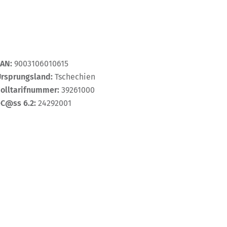
EAN:
9003106010615
Ursprungsland:
Tschechien
Zolltarifnummer:
39261000
eC@ss 6.2:
24292001