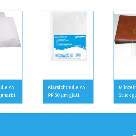
ülle A4
Klarsichthülle A4
Münzein
genarbt
PP 50 µm glatt
Stück g