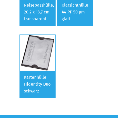
Reisepasshülle,
Klarsichthülle
20,2 x 13,7 cm,
A4 PP 50 µm
transparent
glatt
Kartenhülle
Hidentity Duo
schwarz