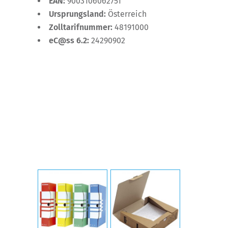
EAN:
9003106062751
Ursprungsland:
Österreich
Zolltarifnummer:
48191000
eC@ss 6.2:
24290902