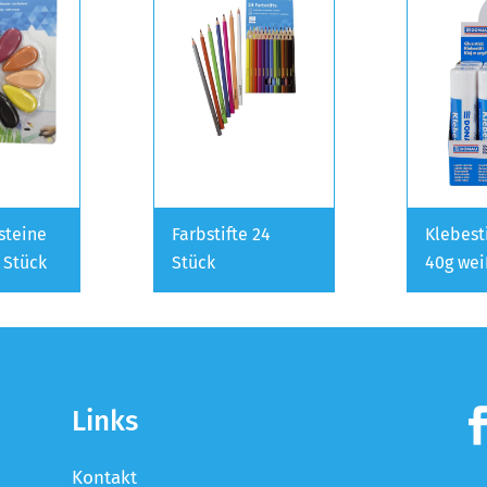
steine
Farbstifte 24
Klebesti
 Stück
Stück
40g wei
Links
Kontakt