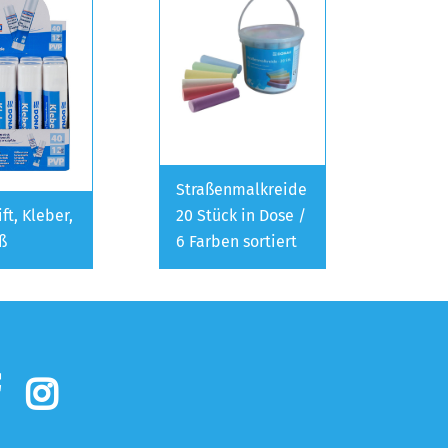
Straßenmalkreide
ft, Kleber,
20 Stück in Dose /
ß
6 Farben sortiert