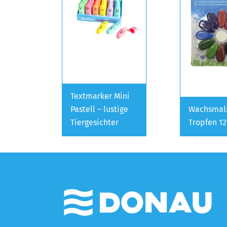
Textmarker Mini
Pastell – lustige
Wachsmal
Tiergesichter
Tropfen 12