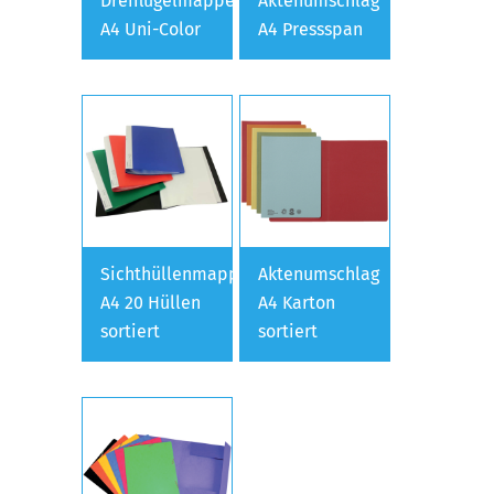
Dreiflügelmappe
Aktenumschlag
A4 Uni-Color
A4 Pressspan
Sichthüllenmappe
Aktenumschlag
A4 20 Hüllen
A4 Karton
sortiert
sortiert