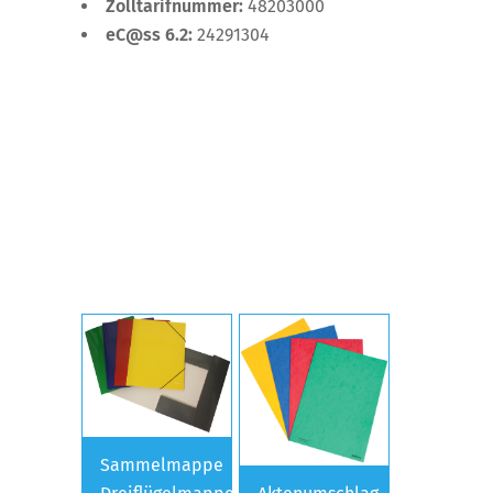
Zolltarifnummer:
48203000
eC@ss 6.2:
24291304
Sammelmappe