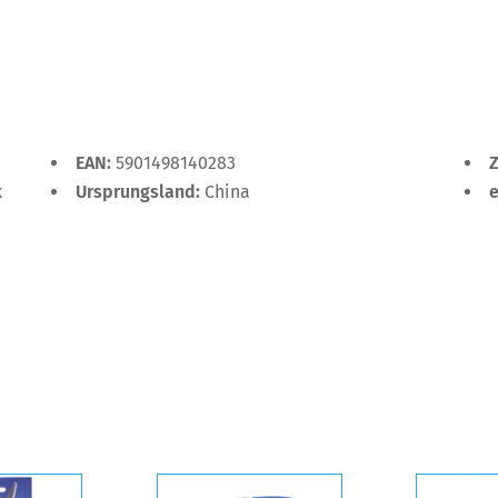
EAN:
5901498140283
k
Ursprungsland:
China