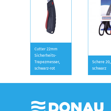
Cutter 22mm
Sicherheits-
Trapezmesser,
Schere 20
schwarz-rot
schwarz