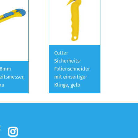
Cutter
Sicherheits-
 18mm
Folienschneider
eitsmesser,
mit einseitiger
au
Klinge, gelb