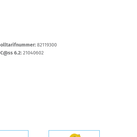
Zolltarifnummer:
82119300
eC@ss 6.2:
21040602