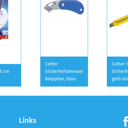
Cutter
Cutter
,5 cm
Sicherheitsmesser
Sicherh
klappbar, blau
gelb-bl
Links