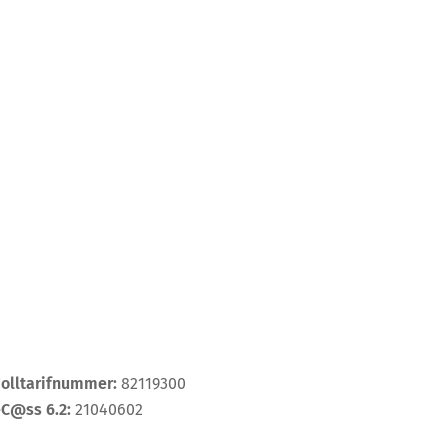
Zolltarifnummer:
82119300
eC@ss 6.2:
21040602