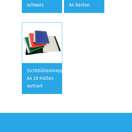
schwarz
A4 Karton
Sichthüllenmappe
A4 20 Hüllen
sortiert