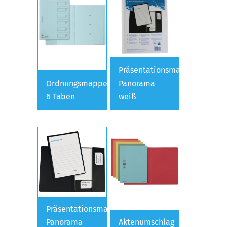
Präsentationsmappe
Ordnungsmappe
Panorama
6 Taben
weiß
Präsentationsmappe
Panorama
Aktenumschlag