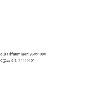
Zolltarifnummer:
96091090
eC@ss 6.2:
24250301