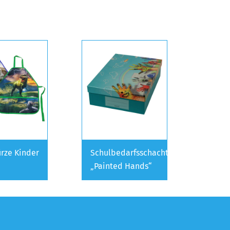
rze Kinder
Schulbedarfsschachtel
„Painted Hands“