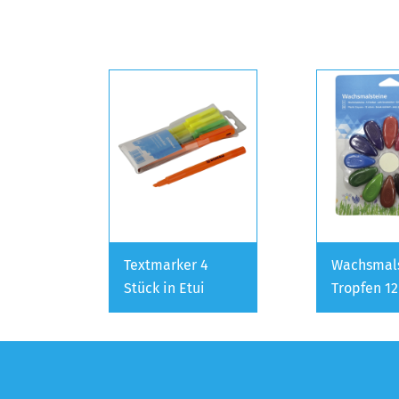
Textmarker 4
Wachsmal
Stück in Etui
Tropfen 12