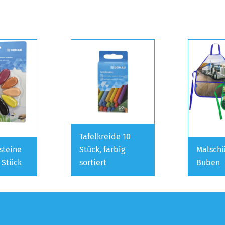
Tafelkreide 10
steine
Stück, farbig
Malschü
 Stück
sortiert
Buben