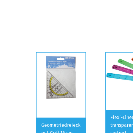
Flexi-Line
Geometriedreieck
transpare
mit Griff 16 cm
sortiert