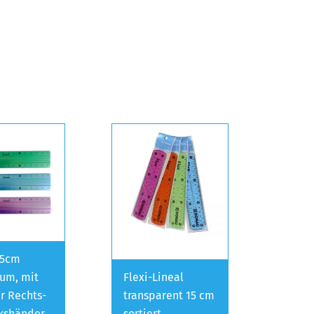
15cm
um, mit
Flexi-Lineal
ür Rechts-
transparent 15 cm
kshänder
sortiert