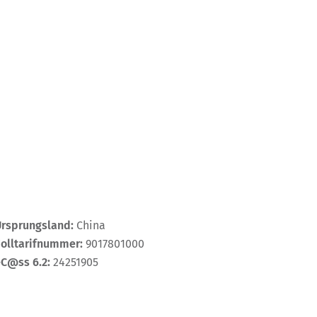
Ursprungsland:
China
Zolltarifnummer:
9017801000
eC@ss 6.2:
24251905