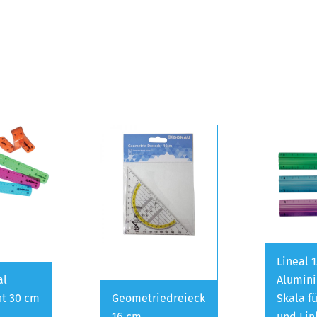
Lineal 
al
Alumini
nt 30 cm
Geometriedreieck
Skala f
16 cm
und Lin