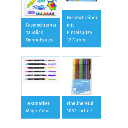
Faserschreiber
Faserschreiber
mit
12 Stück
Pinselspitze
Doppelspitze
12 Farben
Textmarker
Finelineretui
Magic Color
10ST sortiert