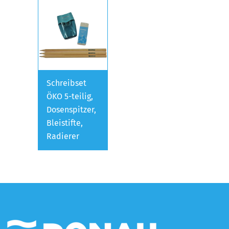
Schreibset
ÖKO 5-teilig,
Dosenspitzer,
Bleistifte,
Radierer