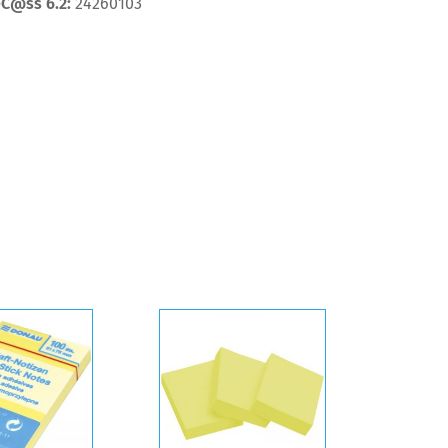
eC@ss 6.2:
24260103