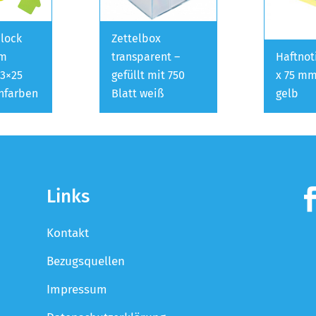
block
Zettelbox
rm
transparent –
Haftnot
3×25
gefüllt mit 750
x 75 mm
onfarben
Blatt weiß
gelb
Links
Kontakt
Bezugsquellen
Impressum