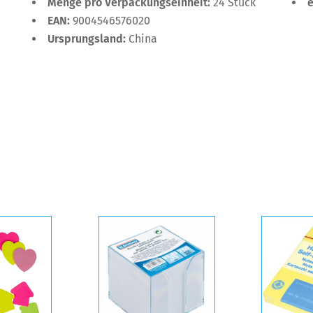
Menge pro Verpackungseinheit:
24 Stück
EAN:
9004546576020
Ursprungsland:
China