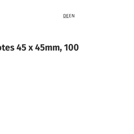
DE
EN
otes 45 x 45mm, 100