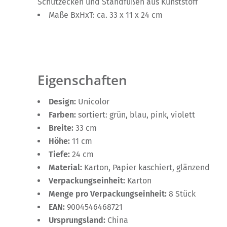
Schutzecken und Standfüßen aus Kunststoff
Maße BxHxT: ca. 33 x 11 x 24 cm
Eigenschaften
Design:
Unicolor
Farben:
sortiert: grün, blau, pink, violett
Breite:
33 cm
Höhe:
11 cm
Tiefe:
24 cm
Material:
Karton, Papier kaschiert, glänzend
Verpackungseinheit:
Karton
Menge pro Verpackungseinheit:
8 Stück
EAN:
9004546468721
Ursprungsland:
China