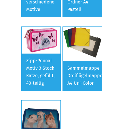
verschiedene
Ordner A4
Motive
Pastell
Zipp-Pennal
Motiv 3-Stock
Sammelmappe
Katze, gefüllt,
Dreiflügelmappe
43-teilig
A4 Uni-Color