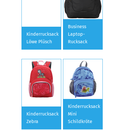
Business
Kinderrucksack
Laptop-
Löwe Plüsch
Rucksack
Kinderrucksack
Kinderrucksack
Mini
Zebra
Schildkröte