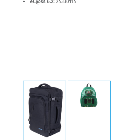
eC@ss 6.2:
24330114