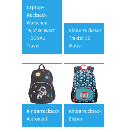
Laptop-
Rucksack
Warschau
15,6″ schwarz
Kinderrucksack
– DONAU
Traktor 3D
Travel
Motiv
Kinderrucksack
Kinderrucksack
Astronaut
Eisbär