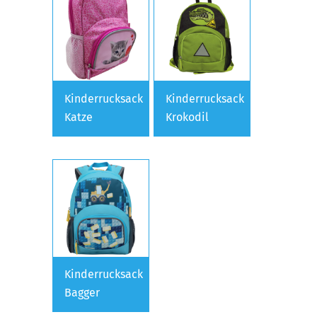
Kinderrucksack
Kinderrucksack
Katze
Krokodil
Kinderrucksack
Bagger