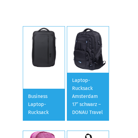
Laptop-
Rucksack
Business
Amsterdam
Laptop-
17″ schwarz –
Rucksack
DONAU Travel