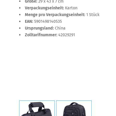
Größe:
29 x 43 x 7 cm
Verpackungseinheit:
Karton
Menge pro Verpackungseinheit:
1 Stück
EAN:
5901498140535
Ursprungsland:
China
Zolltarifnummer:
42029291