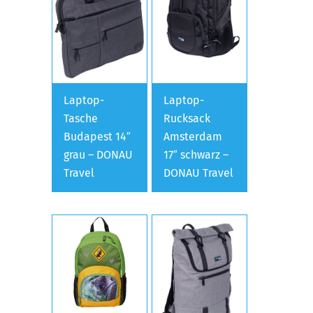
Laptop-
Laptop-
Tasche
Rucksack
Budapest 14″
Amsterdam
grau – DONAU
17″ schwarz –
Travel
DONAU Travel