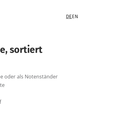
DE
EN
, sortiert
che oder als Notenständer
ite
f