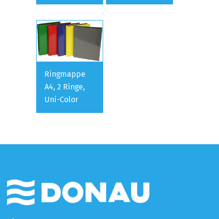
Ringmappe
A4, 2 Ringe,
Uni-Color