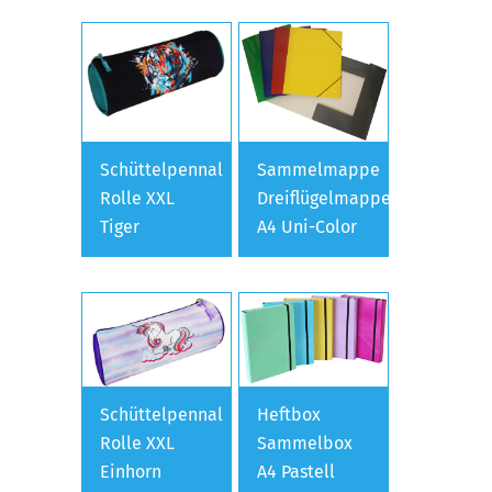
Schüttelpennal
Sammelmappe
Rolle XXL
Dreiflügelmappe
Tiger
A4 Uni-Color
Schüttelpennal
Heftbox
Rolle XXL
Sammelbox
Einhorn
A4 Pastell