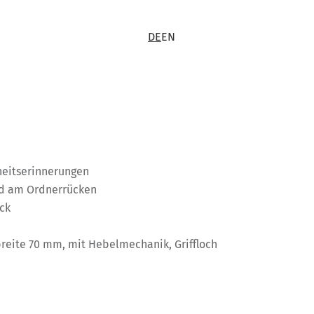
DE
EN
heitserinnerungen
ld am Ordnerrücken
ck
reite 70 mm, mit Hebelmechanik, Griffloch