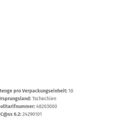
Menge pro Verpackungseinheit:
10
Ursprungsland:
Tschechien
Zolltarifnummer:
48203000
eC@ss 6.2:
24290101