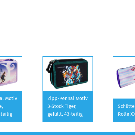
al Motiv
Zipp-Pennal Motiv
e,
3-Stock Tiger,
Schütte
-teilig
gefüllt, 43-teilig
Rolle X