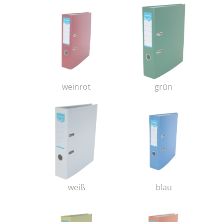
weinrot
grün
weiß
blau