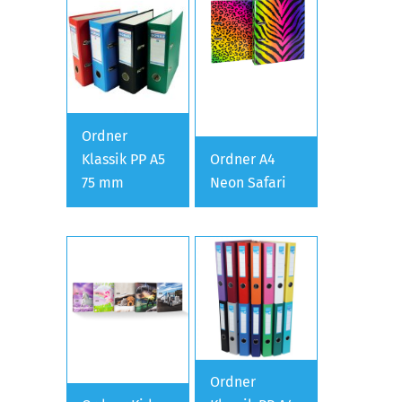
Ordner
Klassik PP A5
Ordner A4
75 mm
Neon Safari
Ordner