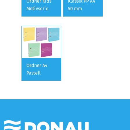
Ordner Kids
Klassik PP A4
Motivserie
50 mm
Ordner A4
Pastell