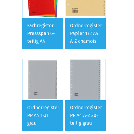
Farbregister
Ordnerregister
Pressspan 6-
Papier 1/2 A4
teilig A4
A-Z chamois
Ordnerregister
Ordnerregister
PP A4 1-31
PP A4 A-Z 20-
grau
teilig grau