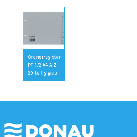
Ordnerregister
PP 1/2 A4 A-Z
20-teilig grau