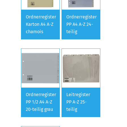
Ordnerregister
Ordnerregister
Karton A4 A-Z
PP A4 A-Z 24-
chamois
teilig
Ordnerregister
Leitregister
PP 1/2 A4 A-Z
PP A-Z 25-
20-teilig grau
teilig