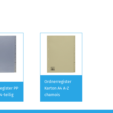
Ordnerregister
egister PP
Karton A4 A-Z
4-teilig
chamois