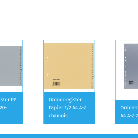
ister PP
Ordnerregister
 20-
Papier 1/2 A4 A-Z
Ordnerr
chamois
A4 A-Z 2