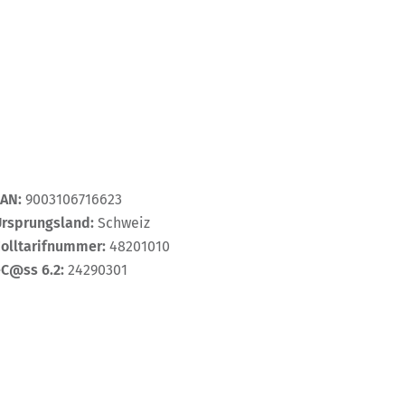
EAN:
9003106716623
Ursprungsland:
Schweiz
Zolltarifnummer:
48201010
eC@ss 6.2:
24290301