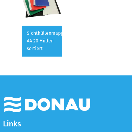
Sichthüllenmappe
A4 20 Hüllen
sortiert
Links