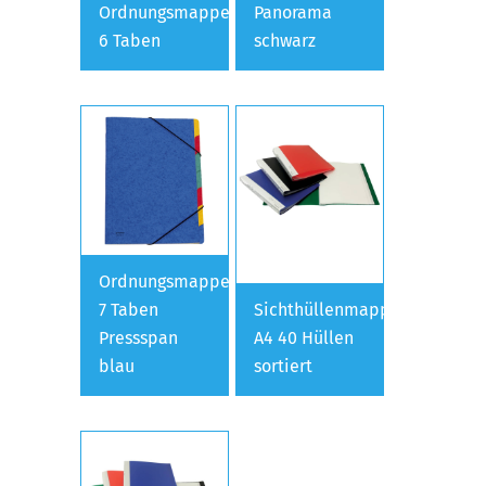
Ordnungsmappe
Panorama
6 Taben
schwarz
Ordnungsmappe
7 Taben
Sichthüllenmappe
Pressspan
A4 40 Hüllen
blau
sortiert