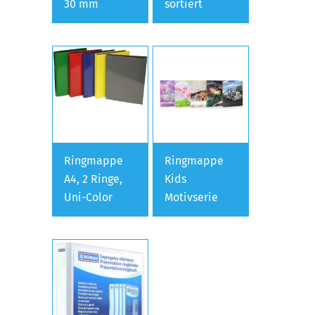
30 mm
sortiert
Ringmappe
Ringmappe
A4, 2 Ringe,
Kids
Uni-Color
Motivserie