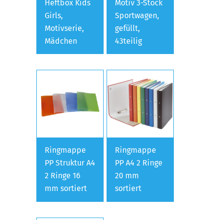
Heftbox Kids
Motiv 3-Stock
Girls,
Sportwagen,
Motivserie,
gefüllt,
Mädchen
43teilig
Ringmappe
Ringmappe
PP Struktur A4
PP A4 2 Ringe
2 Ringe 16
20 mm
mm sortiert
sortiert