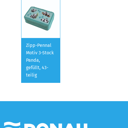
Zipp-Pennal
Motiv 3-Stock
Panda,
gefüllt, 43-
teilig