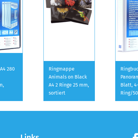
A4 280
Ringmappe
Ringbu
Animals on Black
Panora
m,
A4 2 Ringe 25 mm,
Blatt, 4
sortiert
Ring/5
Links