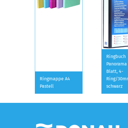
Ringbuch
Panorama 
Blatt, 4-
Ringmappe A4
Ring/30m
Pastell
schwarz