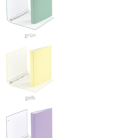
grün
gelb