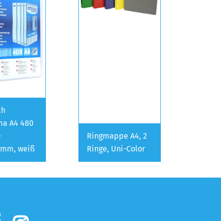
ch
ma A4 480
-
Ringmappe A4, 2
0mm, weiß
Ringe, Uni-Color