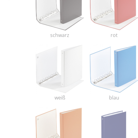
schwarz
rot
weiß
blau