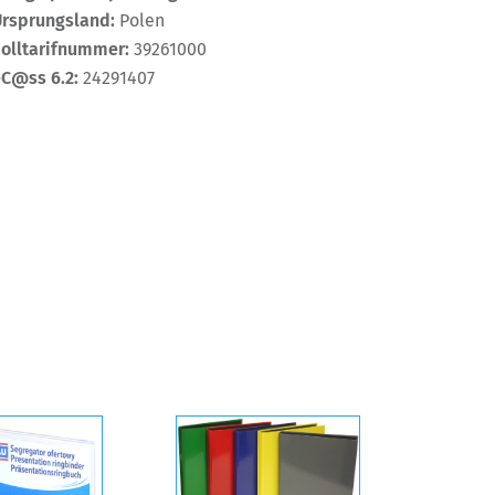
Ursprungsland:
Polen
Zolltarifnummer:
39261000
eC@ss 6.2:
24291407