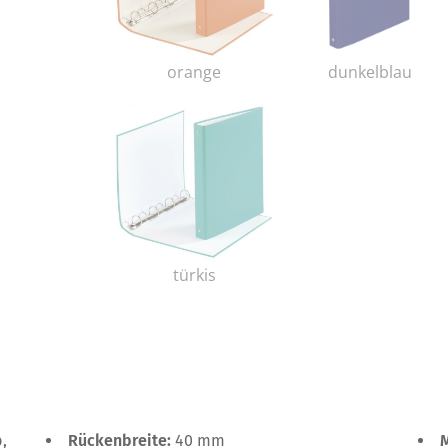
orange
dunkelblau
türkis
b,
Rückenbreite:
40 mm