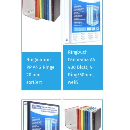
Ringbuch
Ringmappe
Panorama A4
PP A4 2 Ringe
480 Blatt, 4-
20 mm
Ring/50mm,
sortiert
weiß