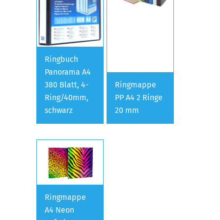
Ringbuch
Panorama A4
380 Blatt, 4-
Ringmappe
Ring/40mm,
PP A4 2 Ringe
schwarz
20 mm
Ringmappe
A4 Neon