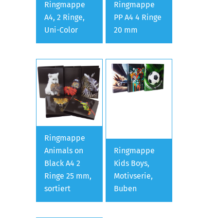
Ringmappe
Ringmappe
A4, 2 Ringe,
PP A4 4 Ringe
Uni-Color
20 mm
Ringmappe
Animals on
Ringmappe
Black A4 2
Kids Boys,
Ringe 25 mm,
Motivserie,
sortiert
Buben