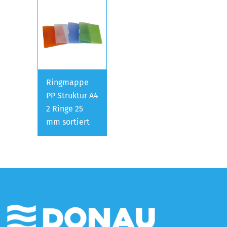
Ringmappe
PP Struktur A4
2 Ringe 25
mm sortiert