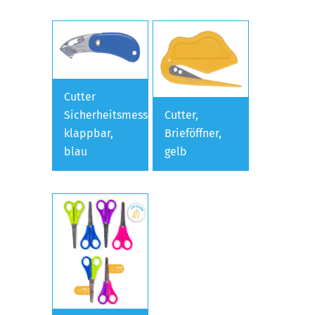
Cutter
Sicherheitsmesser
Cutter,
klappbar,
Brieföffner,
blau
gelb