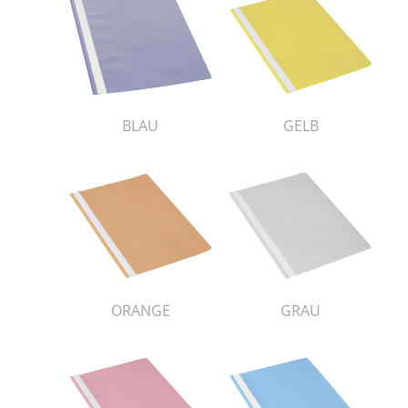
BLAU
GELB
ORANGE
GRAU