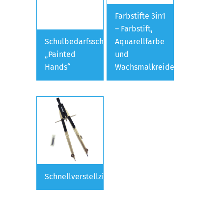
Farbstifte 3in1
– Farbstift,
Schulbedarfsschachtel
Aquarellfarbe
„Painted
und
Hands“
Wachsmalkreide
Schnellverstellzirkel