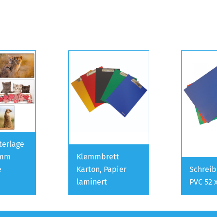
terlage
 mm
Klemmbrett
e
Karton, Papier
Schreib
laminert
PVC 52 