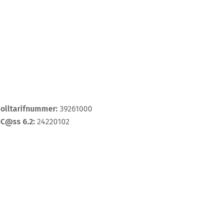
Zolltarifnummer:
39261000
eC@ss 6.2:
24220102