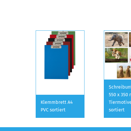
Schreibun
550 x 350
Klemmbrett A4
Tiermotiv
PVC sortiert
sortiert