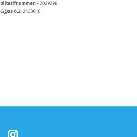
Zolltarifnummer:
42029298
eC@ss 6.2:
24330101