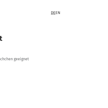
DE
EN
t
schchen geeignet