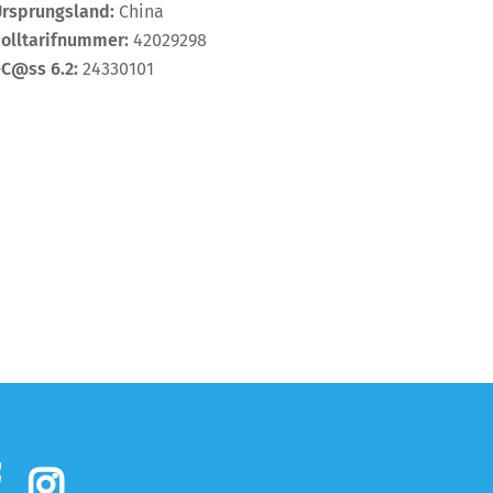
Ursprungsland:
China
Zolltarifnummer:
42029298
eC@ss 6.2:
24330101