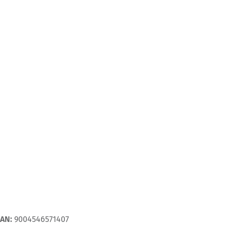
EAN:
9004546571407