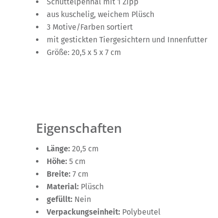
Schüttelpennal mit 1 Zipp
aus kuschelig, weichem Plüsch
3 Motive/Farben sortiert
mit gestickten Tiergesichtern und Innenfutter
Größe: 20,5 x 5 x 7 cm
Eigenschaften
Länge:
20,5 cm
Höhe:
5 cm
Breite:
7 cm
Material:
Plüsch
gefüllt:
Nein
Verpackungseinheit:
Polybeutel