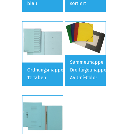
blau
sortiert
Sammelmappe
Ordnungsmappe
Dreiflügelmappe
12 Taben
A4 Uni-Color