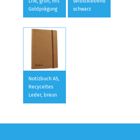
Life, grün, mit
selbstklebend
Goldprägung
schwarz
Notizbuch A5,
Recyceltes
Leder, braun