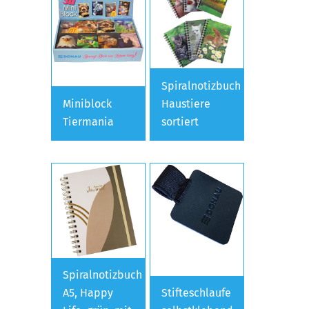
Spiralnotizbuch
Miniblock
Haustiere
Tiermania
sortiert
Spiralnotizbuch
A5, Happy
Stifteschlaufe