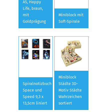
A5, Happy
Life, braun,
mit
Miniblock mit
Goldprägung
Soft-Spirale
Miniblock
Spiralnotizbuch
Städte 3D-
Space und
Motiv Städte
Speed 9,3 x
Wahrzeichen
13,5cm liniert
sortiert