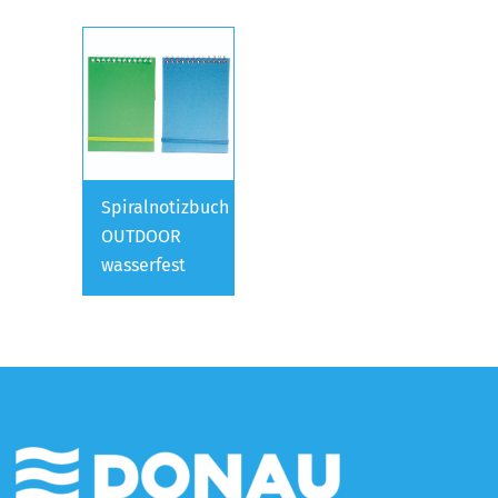
Spiralnotizbuch
OUTDOOR
wasserfest