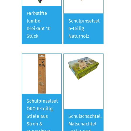
Farbstifte
Jumbo
Schulpinselset
Dreikant 10
6-teilig
Stück
Naturholz
Schulpinselset
ÖKO 6-teilig,
Stiele aus
Schulschachtel,
Stroh &
Malschachtel