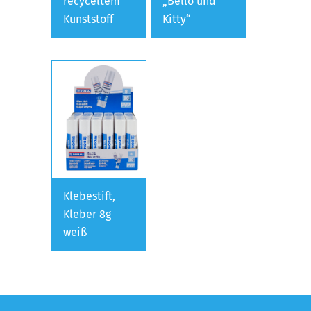
recyceltem
„Bello und
Kunststoff
Kitty“
Klebestift,
Kleber 8g
weiß