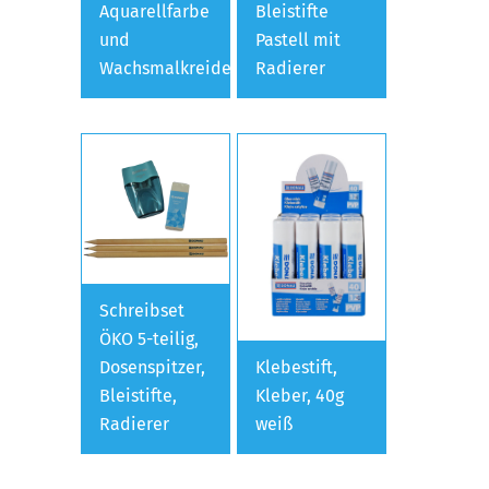
Aquarellfarbe
Bleistifte
und
Pastell mit
Wachsmalkreide
Radierer
Schreibset
ÖKO 5-teilig,
Dosenspitzer,
Klebestift,
Bleistifte,
Kleber, 40g
Radierer
weiß