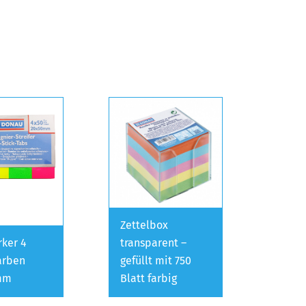
Zettelbox
ker 4
transparent –
arben
gefüllt mit 750
mm
Blatt farbig