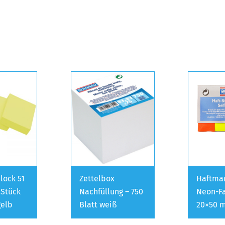
lock 51
Zettelbox
Haftmar
 Stück
Nachfüllung – 750
Neon-F
gelb
Blatt weiß
20×50 